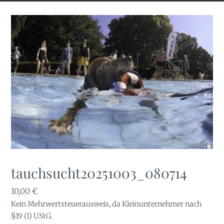
tauchsucht20251003_080714
10,00
€
Kein Mehrwertsteuerausweis, da Kleinunternehmer nach
§19 (1) UStG.