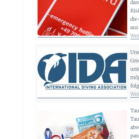
das
Ris
die
aus
Wei
Uns
Gro
unt
mög
fol
Wei
Tau
Tau
abv
pas