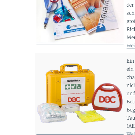
der
sch
gro
Ric
Men
Wei
Ein
ein
cha
nic
und
Bet
Beg
Tau
(AE
Wei