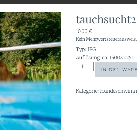
tauchsucht
10,00
€
Kein Mehrwertsteuerausweis, 
Typ: JPG
Auflösung: ca. 1500×2250
tauchsucht20250930_224
IN DEN WAR
Menge
Kategorie:
Hundeschwimme