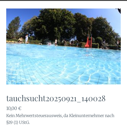
tauchsucht20250921_140028
10,00
€
Kein Mehrwertsteuerausweis, da Kleinunternehmer nach
§19 (1) UStG.