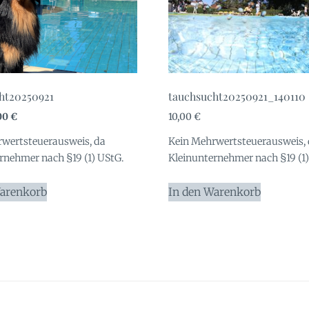
ht20250921
tauchsucht20250921_140110
sprünglicher
Aktueller
00
€
10,00
€
eis
Preis
wertsteuerausweis, da
Kein Mehrwertsteuerausweis,
r:
ist:
rnehmer nach §19 (1) UStG.
Kleinunternehmer nach §19 (1)
,00 €
1,00 €.
Warenkorb
In den Warenkorb