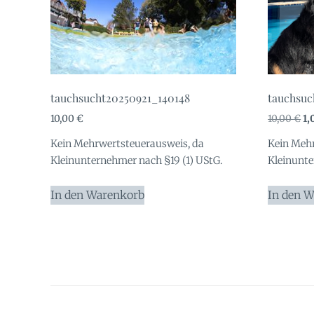
tauchsucht20250921_140148
tauchsuc
Ur
10,00
€
10,00
€
1,
Pr
Kein Mehrwertsteuerausweis, da
Kein Mehr
wa
Kleinunternehmer nach §19 (1) UStG.
Kleinunte
10
In den Warenkorb
In den 