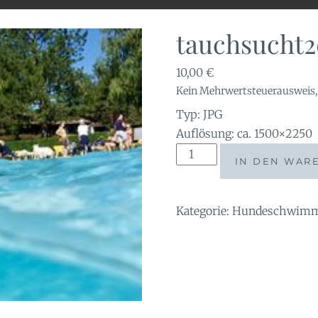
tauchsucht2
10,00
€
Kein Mehrwertsteuerausweis, 
Typ: JPG
Auflösung: ca. 1500×2250
tauchsucht20250927_1735
IN DEN WAR
Menge
Kategorie:
Hundeschwimme