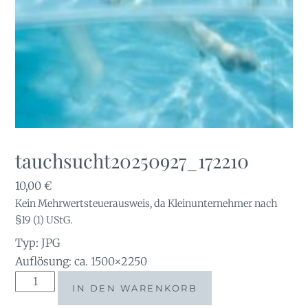
tauchsucht20250927_172210
10,00
€
Kein Mehrwertsteuerausweis, da Kleinunternehmer nach
§19 (1) UStG.
Typ: JPG
Auflösung: ca. 1500×2250
tauchsucht20250927_172210
IN DEN WARENKORB
Menge