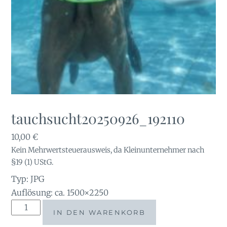
tauchsucht20250926_192110
10,00
€
Kein Mehrwertsteuerausweis, da Kleinunternehmer nach
§19 (1) UStG.
Typ: JPG
Auflösung: ca. 1500×2250
tauchsucht20250926_192110
IN DEN WARENKORB
Menge