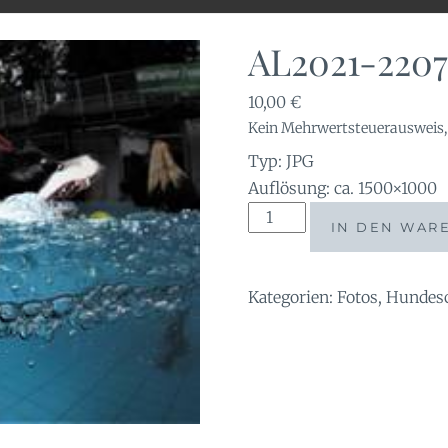
AL2021-2207
10,00
€
Kein Mehrwertsteuerausweis, 
Typ: JPG
Auflösung: ca. 1500×1000
AL2021-
IN DEN WAR
220721
Menge
Kategorien:
Fotos
,
Hundes