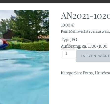
AN2021-102
10,00
€
Kein Mehrwertsteuerausweis, 
Typ: JPG
Auflösung: ca. 1500×1000
AN2021-
IN DEN WAR
102049
Menge
Kategorien:
Fotos
,
Hundes