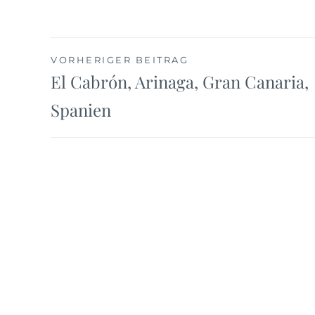
Beitragsnavigation
VORHERIGER BEITRAG
El Cabrón, Arinaga, Gran Canaria,
Spanien