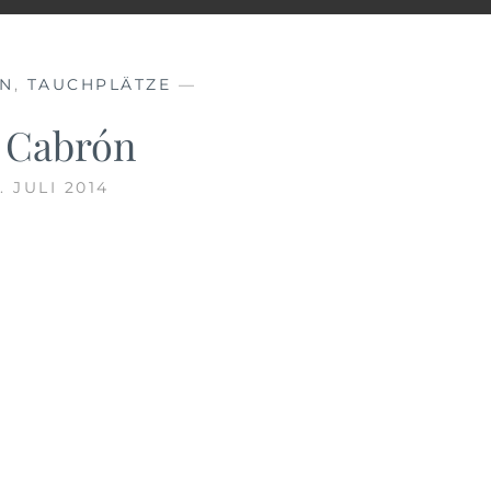
EN
,
TAUCHPLÄTZE
—
 Cabrón
. JULI 2014