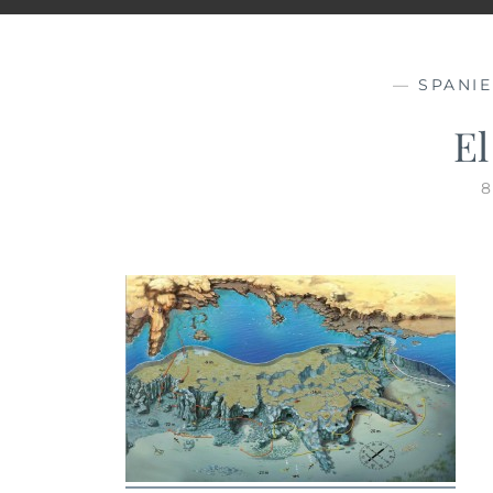
—
SPANI
El
8