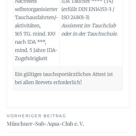
Nachweis
IDA Taucher **** (T4)
selbstorganisierter
(erfüllt DIN EN14153-3 /
Tauchausfahrten/-
ISO 24801-3)
aktivitäten,
Assistent im Tauchclub
165 TG. mind. 100
oder in der Tauchschule.
nach IDA ***,
mind. 5 Jahre IDA-
Zugehörigkeit
Ein gültiges tauchsportärztliches Attest ist
bei allen Brevets erforderlich!
Beitragsnavigation
VORHERIGER BEITRAG
Münchner-Sub-Aqua-Club e. V.