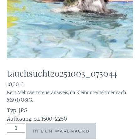
tauchsucht20251003_075044
10,00
€
Kein Mehrwertsteuerausweis, da Kleinunternehmer nach
§19 (1) UStG.
Typ: JPG
Auflösung: ca. 1500×2250
tauchsucht20251003_075044
IN DEN WARENKORB
Menge