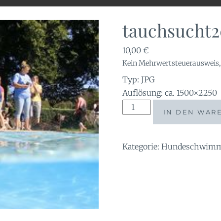
tauchsucht
10,00
€
Kein Mehrwertsteuerausweis, 
Typ: JPG
Auflösung: ca. 1500×2250
tauchsucht20251003_074
IN DEN WAR
Menge
Kategorie:
Hundeschwimme