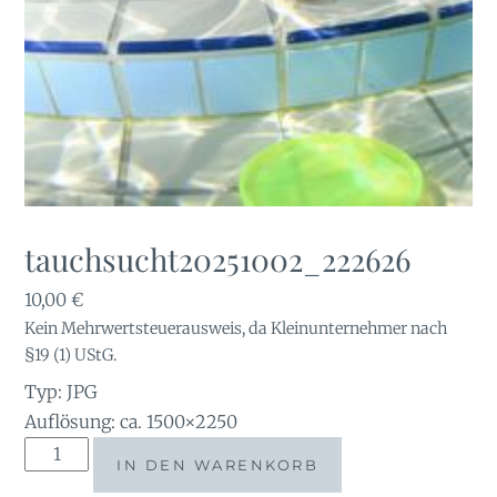
tauchsucht20251002_222626
10,00
€
Kein Mehrwertsteuerausweis, da Kleinunternehmer nach
§19 (1) UStG.
Typ: JPG
Auflösung: ca. 1500×2250
tauchsucht20251002_222626
IN DEN WARENKORB
Menge