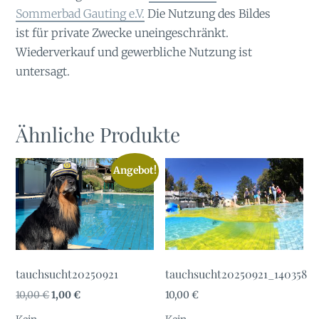
Sommerbad Gauting e.V.
Die Nutzung des Bildes
ist für private Zwecke uneingeschränkt.
Wiederverkauf und gewerbliche Nutzung ist
untersagt.
Ähnliche Produkte
Angebot!
tauchsucht20250921
tauchsucht20250921_140358
Ursprünglicher
Aktueller
10,00
€
1,00
€
10,00
€
Preis
Preis