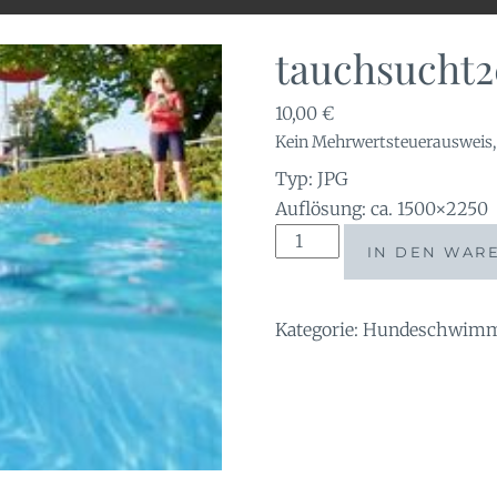
tauchsucht
10,00
€
Kein Mehrwertsteuerausweis, 
Typ: JPG
Auflösung: ca. 1500×2250
tauchsucht20251001_0723
IN DEN WAR
Menge
Kategorie:
Hundeschwimme