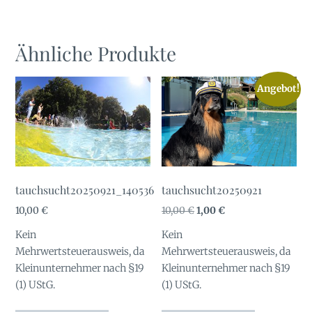
Ähnliche Produkte
Angebot!
tauchsucht20250921_140536
tauchsucht20250921
Ursprünglicher
Aktueller
10,00
€
10,00
€
1,00
€
Preis
Preis
Kein
Kein
war:
ist:
Mehrwertsteuerausweis, da
Mehrwertsteuerausweis, da
10,00 €
1,00 €.
Kleinunternehmer nach §19
Kleinunternehmer nach §19
(1) UStG.
(1) UStG.