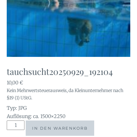
tauchsucht20250929_192104
10,00
€
Kein Mehrwertsteuerausweis, da Kleinunternehmer nach
§19 (1) UStG.
Typ: JPG
Auflösung: ca. 1500×2250
tauchsucht20250929_192104
IN DEN WARENKORB
Menge