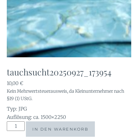
tauchsucht20250927_173954
10,00
€
Kein Mehrwertsteuerausweis, da Kleinunternehmer nach
§19 (1) UStG.
Typ: JPG
Auflösung: ca. 1500×2250
tauchsucht20250927_173954
IN DEN WARENKORB
Menge