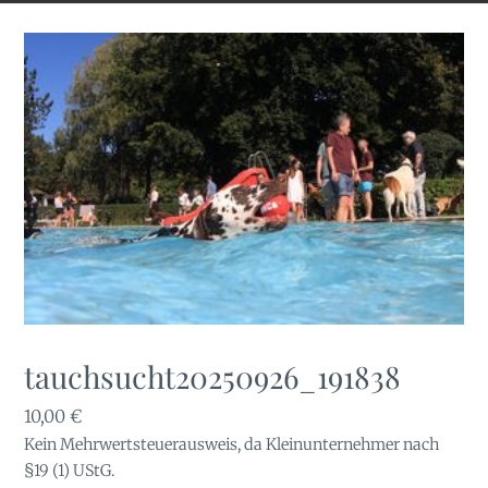
tauchsucht20250926_191838
10,00
€
Kein Mehrwertsteuerausweis, da Kleinunternehmer nach
§19 (1) UStG.