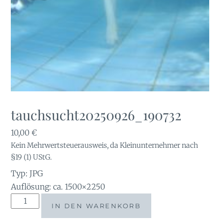
tauchsucht20250926_190732
10,00
€
Kein Mehrwertsteuerausweis, da Kleinunternehmer nach
§19 (1) UStG.
Typ: JPG
Auflösung: ca. 1500×2250
tauchsucht20250926_190732
IN DEN WARENKORB
Menge