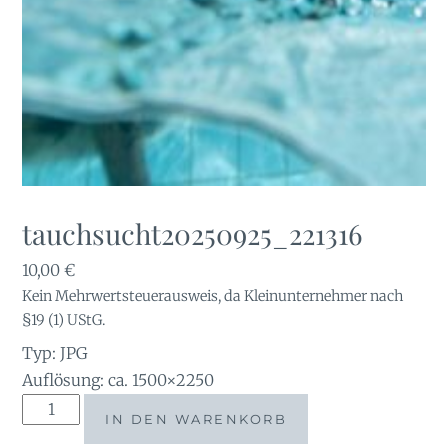
tauchsucht20250925_221316
10,00
€
Kein Mehrwertsteuerausweis, da Kleinunternehmer nach
§19 (1) UStG.
Typ: JPG
Auflösung: ca. 1500×2250
tauchsucht20250925_221316
IN DEN WARENKORB
Menge