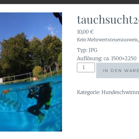
tauchsucht2
10,00
€
Kein Mehrwertsteuerausweis, 
Typ: JPG
Auflösung: ca. 1500×2250
tauchsucht20250921_1759
IN DEN WAR
Menge
Kategorie:
Hundeschwimme