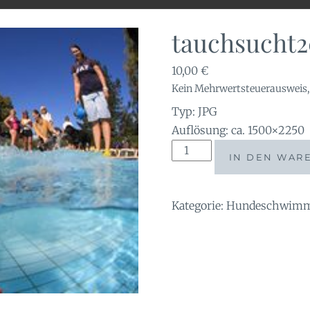
tauchsucht2
10,00
€
Kein Mehrwertsteuerausweis, 
Typ: JPG
Auflösung: ca. 1500×2250
tauchsucht20250921_143
IN DEN WAR
Menge
Kategorie:
Hundeschwimme