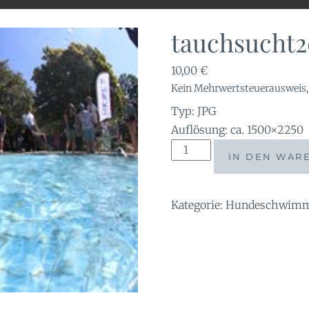
tauchsucht2
10,00
€
Kein Mehrwertsteuerausweis, 
Typ: JPG
Auflösung: ca. 1500×2250
tauchsucht20250921_141
IN DEN WAR
Menge
Kategorie:
Hundeschwimme