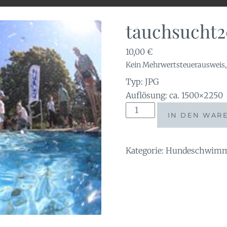
tauchsucht2
10,00
€
Kein Mehrwertsteuerausweis, 
Typ: JPG
Auflösung: ca. 1500×2250
tauchsucht20250921_1411
IN DEN WAR
Menge
Kategorie:
Hundeschwimme