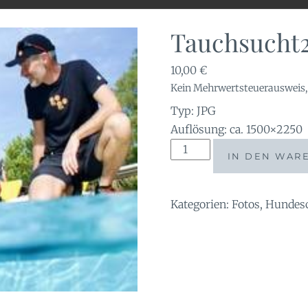
Tauchsucht2
10,00
€
Kein Mehrwertsteuerausweis, 
Typ: JPG
Auflösung: ca. 1500×2250
Tauchsucht2023-
IN DEN WAR
12083119
Menge
Kategorien:
Fotos
,
Hundes