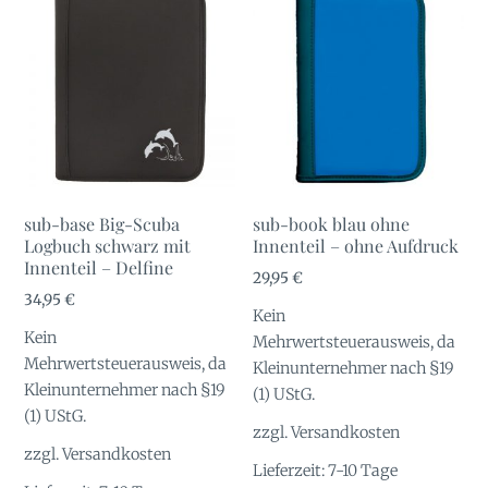
sub-base Big-Scuba
sub-book blau ohne
Logbuch schwarz mit
Innenteil – ohne Aufdruck
Innenteil – Delfine
29,95
€
34,95
€
Kein
Kein
Mehrwertsteuerausweis, da
Mehrwertsteuerausweis, da
Kleinunternehmer nach §19
Kleinunternehmer nach §19
(1) UStG.
(1) UStG.
zzgl.
Versandkosten
zzgl.
Versandkosten
Lieferzeit:
7-10 Tage