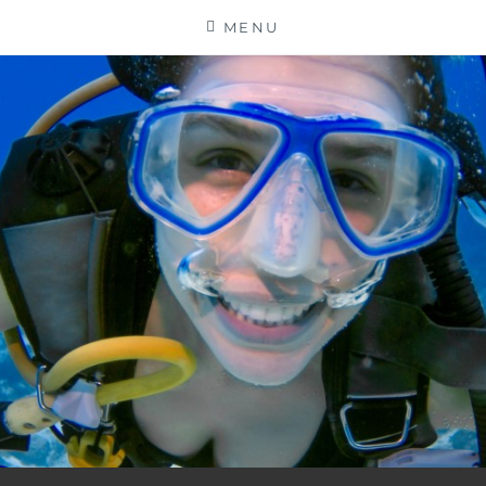
Skip
MENU
to
content
TAUCHSUCHT
DIVINGCENTER