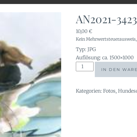
AN2021-3423
10,00
€
Kein Mehrwertsteuerausweis, 
Typ: JPG
Auflösung: ca. 1500×1000
AN2021-
IN DEN WAR
342325
Menge
Kategorien:
Fotos
,
Hundes