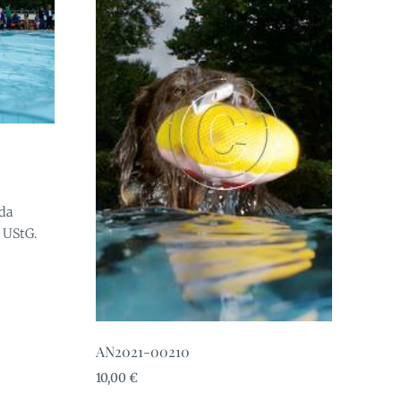
 da
 UStG.
AN2021-00210
10,00
€