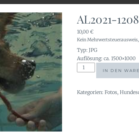
AL2021-1208
10,00
€
Kein Mehrwertsteuerausweis, 
Typ: JPG
Auflösung: ca. 1500×1000
AL2021-
IN DEN WAR
120844
Menge
Kategorien:
Fotos
,
Hundes