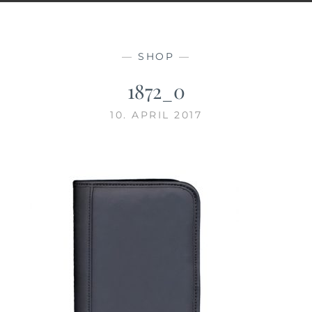
—
SHOP
—
1872_0
10. APRIL 2017