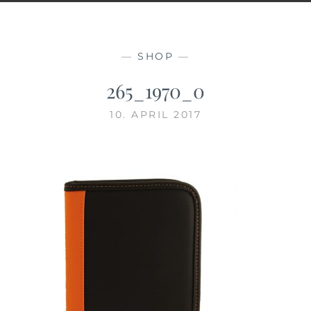
—
SHOP
—
265_1970_0
10. APRIL 2017