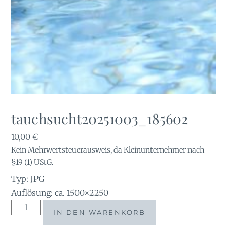
tauchsucht20251003_185602
10,00
€
Kein Mehrwertsteuerausweis, da Kleinunternehmer nach
§19 (1) UStG.
Typ: JPG
Auflösung: ca. 1500×2250
tauchsucht20251003_185602
IN DEN WARENKORB
Menge