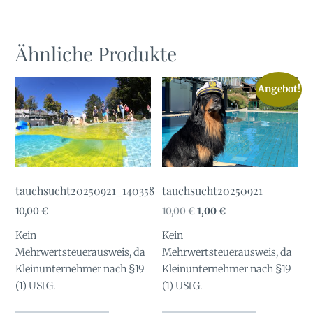
Ähnliche Produkte
Angebot!
tauchsucht20250921_140358
tauchsucht20250921
Ursprünglicher
Aktueller
10,00
€
10,00
€
1,00
€
Preis
Preis
Kein
Kein
war:
ist:
Mehrwertsteuerausweis, da
Mehrwertsteuerausweis, da
10,00 €
1,00 €.
Kleinunternehmer nach §19
Kleinunternehmer nach §19
(1) UStG.
(1) UStG.