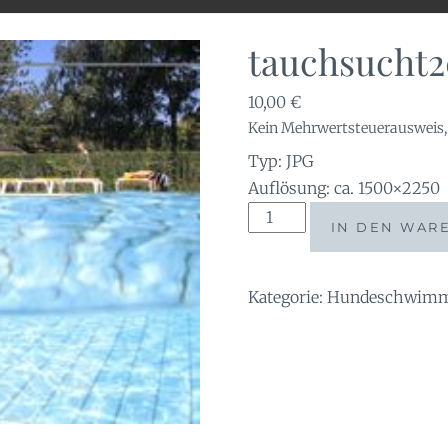
tauchsucht2
10,00
€
Kein Mehrwertsteuerausweis, 
Typ: JPG
Auflösung: ca. 1500×2250
tauchsucht20251003_1815
IN DEN WAR
Menge
Kategorie:
Hundeschwimme