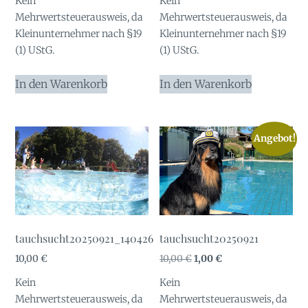
Kein
Kein
Mehrwertsteuerausweis, da
Mehrwertsteuerausweis, da
Kleinunternehmer nach §19
Kleinunternehmer nach §19
(1) UStG.
(1) UStG.
In den Warenkorb
In den Warenkorb
Angebot!
tauchsucht20250921_140426
tauchsucht20250921
Ursprünglicher
Aktueller
10,00
€
10,00
€
1,00
€
Preis
Preis
Kein
Kein
war:
ist:
Mehrwertsteuerausweis, da
Mehrwertsteuerausweis, da
10,00 €
1,00 €.