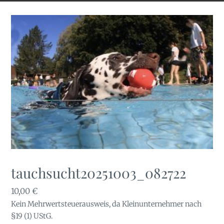
tauchsucht20251003_082722
10,00
€
Kein Mehrwertsteuerausweis, da Kleinunternehmer nach
§19 (1) UStG.