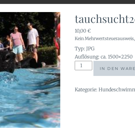
tauchsucht2
10,00
€
Kein Mehrwertsteuerausweis, 
Typ: JPG
Auflösung: ca. 1500×2250
tauchsucht20251002_2106
IN DEN WAR
Menge
Kategorie:
Hundeschwimme