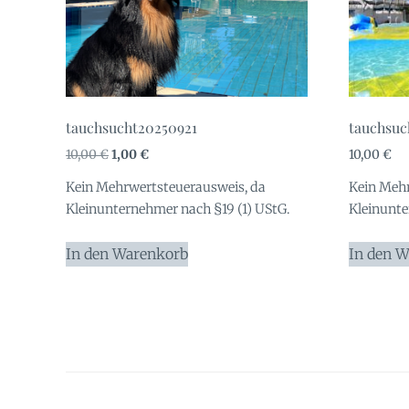
tauchsucht20250921
tauchsuc
Ursprünglicher
Aktueller
10,00
€
1,00
€
10,00
€
Preis
Preis
Kein Mehrwertsteuerausweis, da
Kein Mehr
war:
ist:
Kleinunternehmer nach §19 (1) UStG.
Kleinunte
10,00 €
1,00 €.
In den Warenkorb
In den 