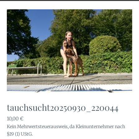
tauchsucht20250930_220044
10,00
€
Kein Mehrwertsteuerausweis, da Kleinunternehmer nach
§19 (1) UStG.