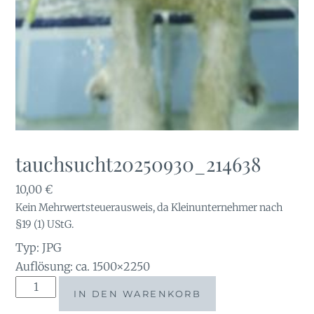
tauchsucht20250930_214638
10,00
€
Kein Mehrwertsteuerausweis, da Kleinunternehmer nach
§19 (1) UStG.
Typ: JPG
Auflösung: ca. 1500×2250
tauchsucht20250930_214638
IN DEN WARENKORB
Menge