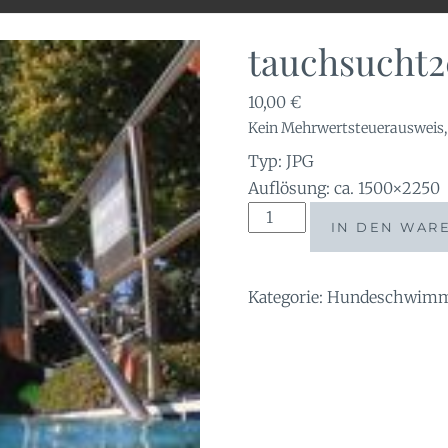
tauchsucht2
10,00
€
Kein Mehrwertsteuerausweis, 
Typ: JPG
Auflösung: ca. 1500×2250
tauchsucht20250926_222
IN DEN WAR
Menge
Kategorie:
Hundeschwimme