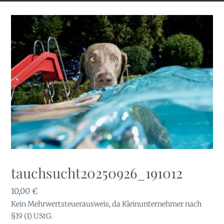
tauchsucht20250926_191012
10,00
€
Kein Mehrwertsteuerausweis, da Kleinunternehmer nach
§19 (1) UStG.