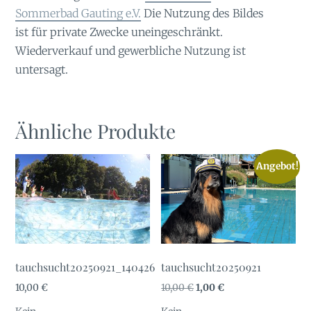
Sommerbad Gauting e.V.
Die Nutzung des Bildes
ist für private Zwecke uneingeschränkt.
Wiederverkauf und gewerbliche Nutzung ist
untersagt.
Ähnliche Produkte
Angebot!
tauchsucht20250921_140426
tauchsucht20250921
Ursprünglicher
Aktueller
10,00
€
10,00
€
1,00
€
Preis
Preis