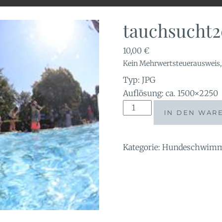
tauchsucht2
10,00
€
Kein Mehrwertsteuerausweis, 
Typ: JPG
Auflösung: ca. 1500×2250
tauchsucht20250921_140
IN DEN WAR
Menge
Kategorie:
Hundeschwimme