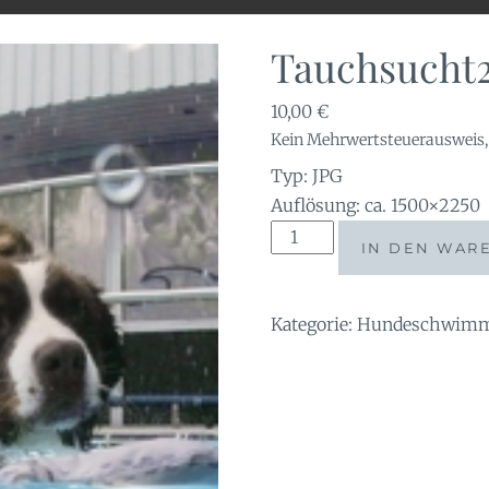
Tauchsucht2
10,00
€
Kein Mehrwertsteuerausweis, 
Typ: JPG
Auflösung: ca. 1500×2250
Tauchsucht2024-
IN DEN WAR
59581810
Menge
Kategorie:
Hundeschwimm