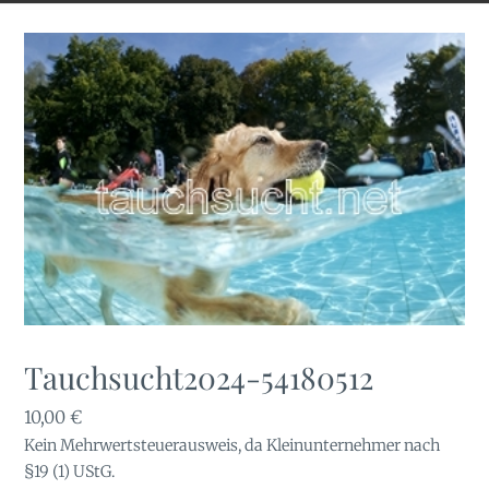
Tauchsucht2024-54180512
10,00
€
Kein Mehrwertsteuerausweis, da Kleinunternehmer nach
§19 (1) UStG.