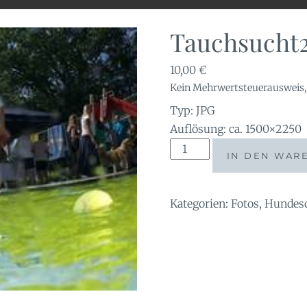
Tauchsucht2
10,00
€
Kein Mehrwertsteuerausweis, 
Typ: JPG
Auflösung: ca. 1500×2250
Tauchsucht2023-
IN DEN WAR
28233515
Menge
Kategorien:
Fotos
,
Hundes